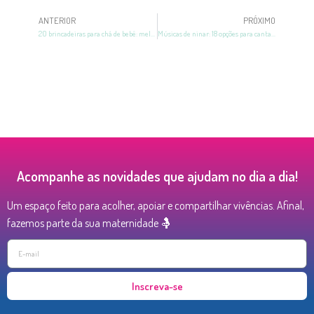
ANTERIOR
PRÓXIMO
20 brincadeiras para chá de bebê: melhores opções na Likluc
Músicas de ninar: 18 opções para cantar para seu bebê
Acompanhe as novidades que ajudam no dia a dia!
Um espaço feito para acolher, apoiar e compartilhar vivências. Afinal,
fazemos parte da sua maternidade 🤱
Inscreva-se