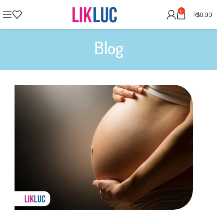
0
R$
0,00
Blog