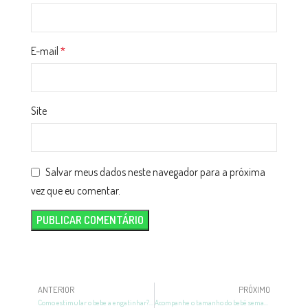
E-mail
*
Site
Salvar meus dados neste navegador para a próxima
vez que eu comentar.
ANTERIOR
PRÓXIMO
Como estimular o bebe a engatinhar? Veja com a Likluc
Acompanhe o tamanho do bebê semana a semana na barriga