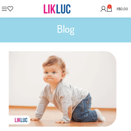
0
R$
0,00
Blog