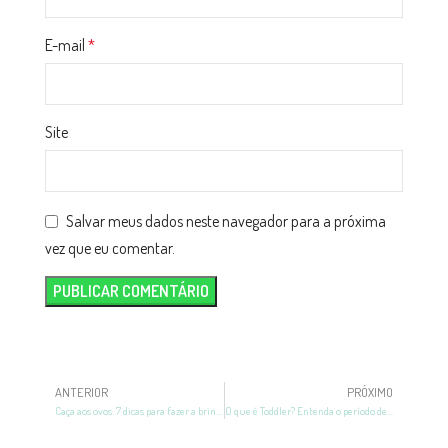
E-mail
*
Site
Salvar meus dados neste navegador para a próxima
vez que eu comentar.
ANTERIOR
PRÓXIMO
Caça aos ovos: 7 dicas para fazer a brincadeira em casa
O que é Toddler? Entenda o período de aprendizado do bebê