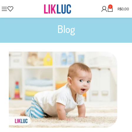
0
R$
0,00
Blog