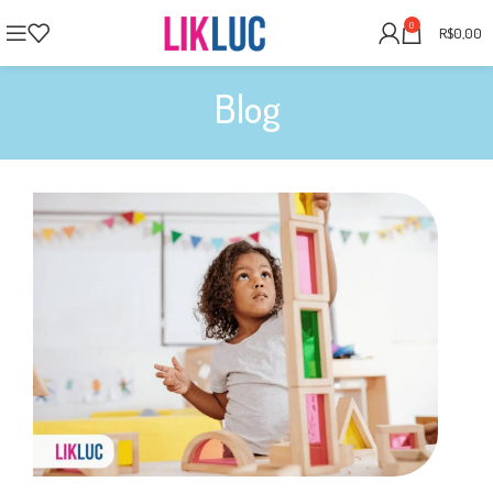
0
R$
0,00
Blog