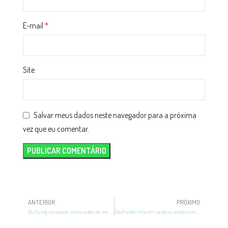
E-mail
*
Site
Salvar meus dados neste navegador para a próxima
vez que eu comentar.
ANTERIOR
PRÓXIMO
Bullying na escola: como saber se meu filho está sofrendo
Desfralde infantil: saiba quando começar e como fazer