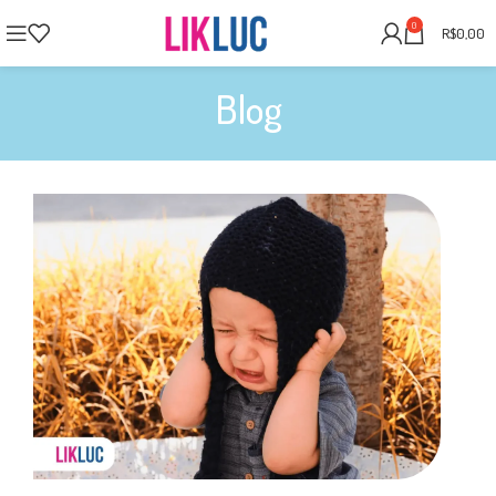
0
R$
0,00
Blog