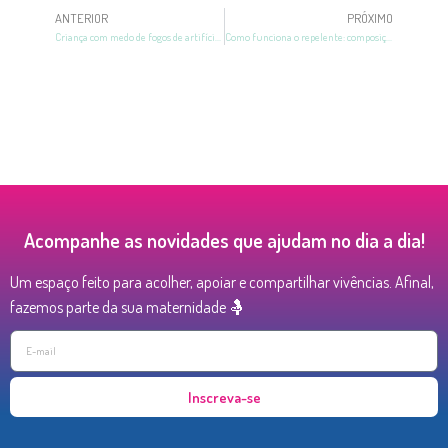
ANTERIOR
PRÓXIMO
Criança com medo de fogos de artifício: aprenda o que fazer!
Como funciona o repelente: composição, duração e benefícios
Acompanhe as novidades que ajudam no dia a dia!
Um espaço feito para acolher, apoiar e compartilhar vivências. Afinal,
fazemos parte da sua maternidade 🤱
Inscreva-se