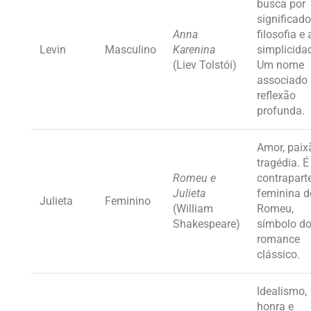
busca por
significado
Anna
filosofia e 
Levin
Masculino
Karenina
simplicida
(Liev Tolstói)
Um nome
associado
reflexão
profunda.
Amor, paix
tragédia. É
Romeu e
contrapart
Julieta
feminina d
Julieta
Feminino
(William
Romeu,
Shakespeare)
símbolo d
romance
clássico.
Idealismo,
honra e