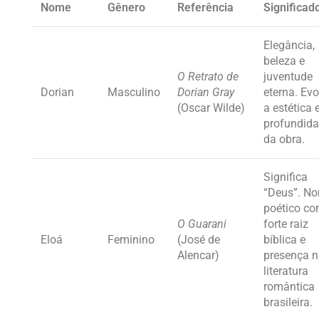
Nome
Gênero
Referência
Significad
Elegância,
beleza e
O Retrato de
juventude
Dorian
Masculino
Dorian Gray
eterna. Ev
(Oscar Wilde)
a estética 
profundid
da obra.
Significa
“Deus”. N
poético c
O Guarani
forte raiz
Eloá
Feminino
(José de
bíblica e
Alencar)
presença 
literatura
romântica
brasileira.