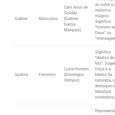
ao autor e
Cem Anos de
realismo
Solidão
mágico.
Gabriel
Masculino
(Gabriel
Significa
García
“homem d
Márquez)
Deus” ou
“mensageir
Significa
“dádiva de
Ísis”. Suge
Luzia-Homem
força e a
Isadora
Feminino
(Domingos
beleza da
Olímpio)
natureza, 
destaque 
literatura
nordestina
Representa