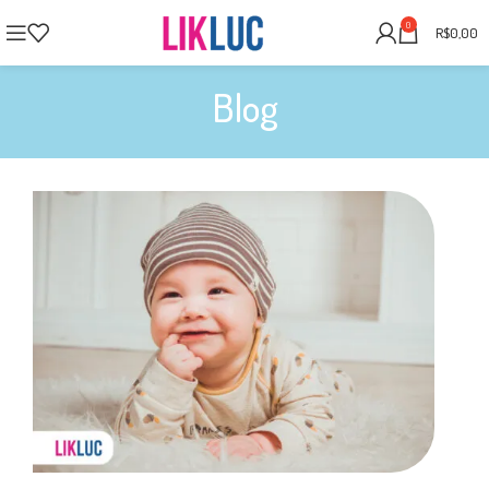
0
R$
0,00
Blog