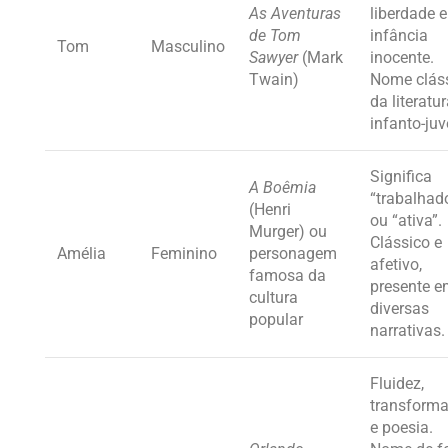
As Aventuras
liberdade e
de Tom
infância
Tom
Masculino
Sawyer
(Mark
inocente.
Twain)
Nome clás
da literatu
infanto-juv
Significa
A Boêmia
“trabalhad
(Henri
ou “ativa”.
Murger) ou
Clássico e
Amélia
Feminino
personagem
afetivo,
famosa da
presente 
cultura
diversas
popular
narrativas.
Fluidez,
transform
e poesia.