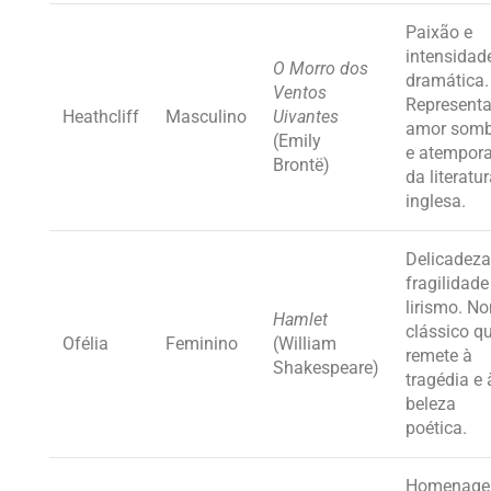
Paixão e
intensidad
O Morro dos
dramática.
Ventos
Representa
Heathcliff
Masculino
Uivantes
amor somb
(Emily
e atempora
Brontë)
da literatu
inglesa.
Delicadeza
fragilidade
lirismo. N
Hamlet
clássico q
Ofélia
Feminino
(William
remete à
Shakespeare)
tragédia e 
beleza
poética.
Homenag