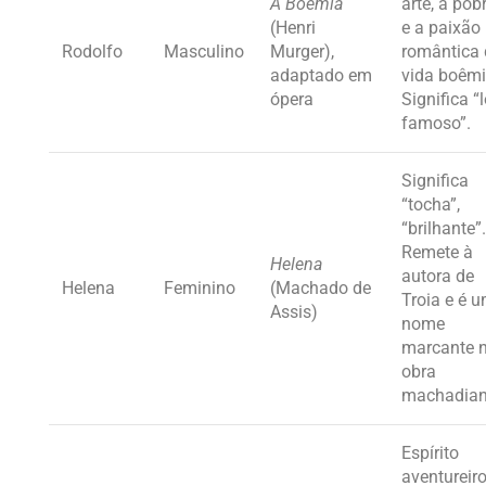
A Boêmia
arte, a pob
(Henri
e a paixão
Rodolfo
Masculino
Murger),
romântica
adaptado em
vida boêmi
ópera
Significa “
famoso”.
Significa
“tocha”,
“brilhante”.
Remete à
Helena
autora de
Helena
Feminino
(Machado de
Troia e é 
Assis)
nome
marcante 
obra
machadian
Espírito
aventureiro