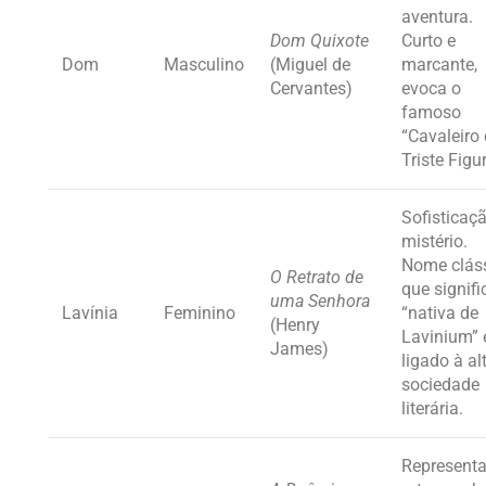
aventura.
Dom Quixote
Curto e
Dom
Masculino
(Miguel de
marcante,
Cervantes)
evoca o
famoso
“Cavaleiro
Triste Figur
Sofisticaç
mistério.
Nome clás
O Retrato de
que signifi
uma Senhora
Lavínia
Feminino
“nativa de
(Henry
Lavinium” 
James)
ligado à al
sociedade
literária.
Representa