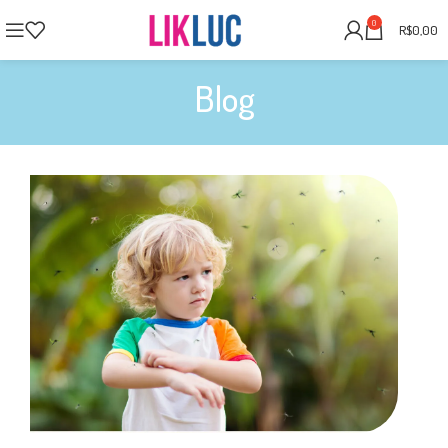
0
R$
0,00
Blog