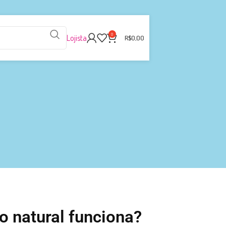
0
Lojista
R$
0,00
o natural funciona?