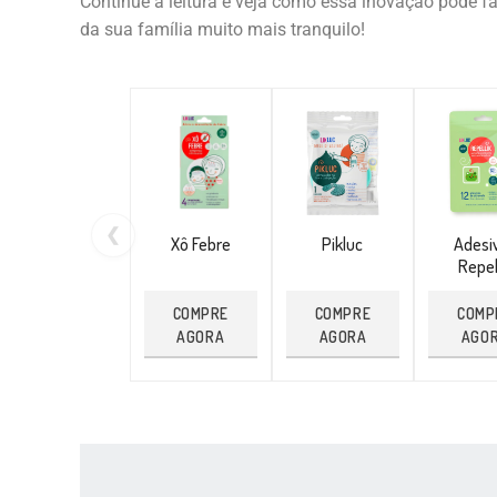
Continue a leitura e veja como essa inovação pode faci
da sua família muito mais tranquilo!
❮
Xô Febre
Pikluc
Adesi
Repel
COMPRE
COMPRE
COMP
AGORA
AGORA
AGO