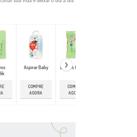
litar sua vida e deixar o dia a dia
❯
vos
Aspirar Baby
Lenços Repellik
Pulseira
lik
Citronela
RE
COMPRE
COMPRE
COMPRE
RA
AGORA
AGORA
AGORA