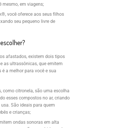
até mesmo, em viagens;
k®, você oferece aos seus filhos
xando seu pequeno livre de
 escolher?
s afastados, existem dois tipos
, e as ultrassônicas, que emitem
s é a melhor para você e sua
s, como citronela, são uma escolha
ndo esses compostos no ar, criando
a usa. São ideais para quem
bês e crianças;
 emitem ondas sonoras em alta