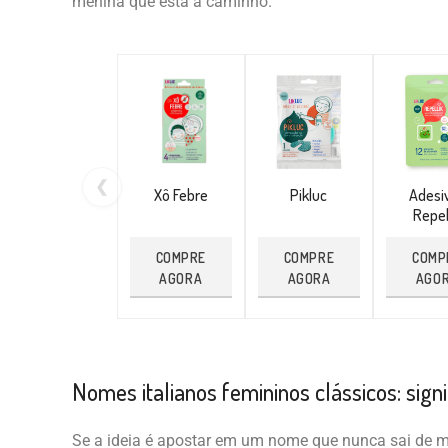
menina que está a caminho.
❮
Xô Febre
Pikluc
Adesi
Repel
COMPRE
COMPRE
COMP
AGORA
AGORA
AGO
Nomes italianos femininos clássicos: signi
Se a ideia é apostar em um nome que nunca sai de 