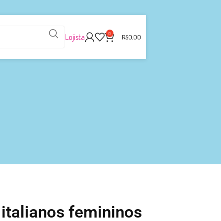
0
Lojista
R$
0,00
talianos femininos