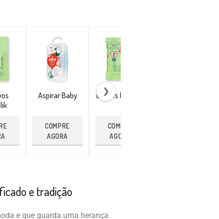
❯
vos
Aspirar Baby
Lenços Repellik
Pulseira
lik
Citronela
RE
COMPRE
COMPRE
COMPRE
RA
AGORA
AGORA
AGORA
ficado e tradição
moda e que guarda uma herança