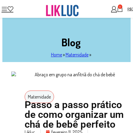
0
R$
Blog
Home
»
Maternidade
»
Maternidade
Passo a passo prático
de como organizar um
chá de bebê perfeito
Likluc
fevereiro 11, 2025