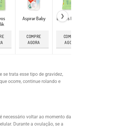
❯
vos
Aspirar Baby
Lenços Repellik
Pulseira
lik
Citronela
RE
COMPRE
COMPRE
COMPRE
RA
AGORA
AGORA
AGORA
se trata esse tipo de gravidez,
que ocorre, continue rolando e
 é necessário voltar ao momento da
lular. Durante a ovulação, se a