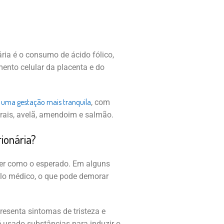
ia é o consumo de ácido fólico,
ento celular da placenta e do
uma gestação mais tranquila
, com
grais, avelã, amendoim e salmão.
ionária?
ver como o esperado. Em alguns
lo médico, o que pode demorar
esenta sintomas de tristeza e
é usado substâncias para induzir o