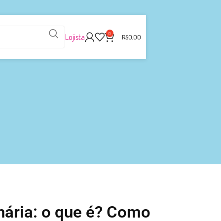
0
Lojista
R$
0,00
ária: o que é? Como