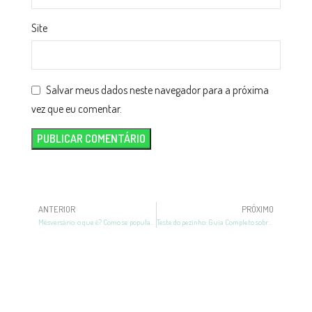
Site
Salvar meus dados neste navegador para a próxima
vez que eu comentar.
ANTERIOR
PRÓXIMO
Mêsversário: o que é? Como se popularizou? Conheça tudo!
Teste do pezinho: Guia Completo sobre o exame!