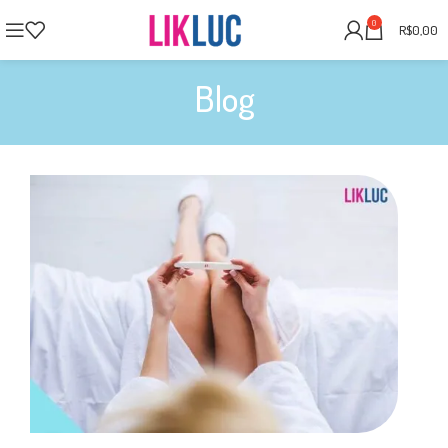
0
R$
0,00
Blog