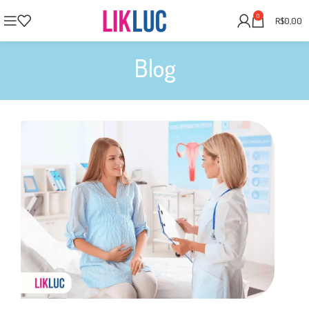
0
R$
0,00
Blog