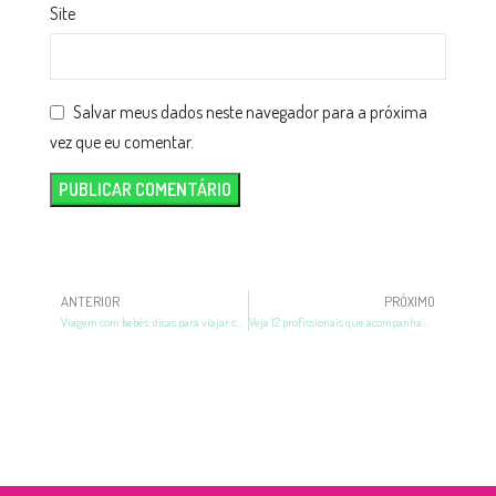
Site
Salvar meus dados neste navegador para a próxima
vez que eu comentar.
ANTERIOR
PRÓXIMO
Viagem com bebês: dicas para viajar com filhos
Veja 12 profissionais que acompanham a gestante na gravidez