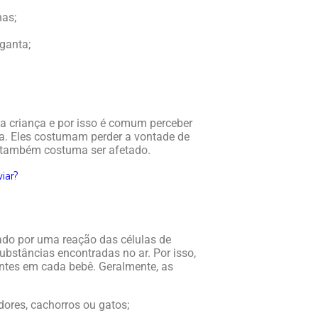
nas;
rganta;
 criança e por isso é comum perceber
ica. Eles costumam perder a vontade de
a também costuma ser afetado.
iar?
ado por uma reação das células de
ubstâncias encontradas no ar. Por isso,
entes em cada bebê. Geralmente, as
dores, cachorros ou gatos;