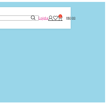
0
Lojista
R$
0,00