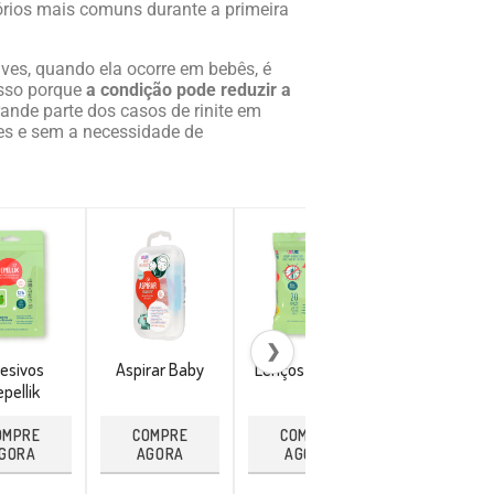
rios mais comuns durante a primeira
s, quando ela ocorre em bebês, é
 Isso porque
a condição pode reduzir a
rande parte dos casos de rinite em
es e sem a necessidade de
❯
esivos
Aspirar Baby
Lenços Repellik
Pulseira
pellik
Citronela
OMPRE
COMPRE
COMPRE
COMPRE
GORA
AGORA
AGORA
AGORA