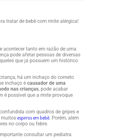
ra tratar de bebê com rinite alérgica!
e acontecer tanto em razão de uma
ença pode afetar pessoas de diversas
 àqueles que já possuem um histórico
riança, há um inchaço do corneto
se inchaço é
causador de uma
modo nas crianças
, pode acabar
m é possível que a rinite provoque
 é confundida com quadros de gripes e
espirros em bebê
e muitos
. Porém, além
res no corpo ou febre.
 importante consultar um pediatra