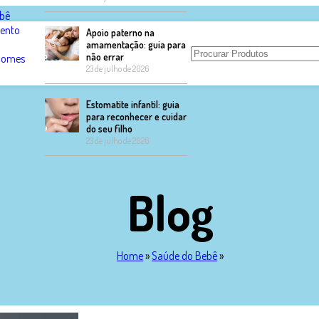
bê
ento
Apoio paterno na
amamentação: guia para
não errar
 Nomes
23 de julho de 2026
Estomatite infantil: guia
para reconhecer e cuidar
do seu filho
23 de julho de 2026
Blog
Home
»
Saúde do Bebê
»