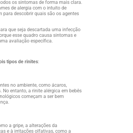
 todos os sintomas de forma mais clara.
mes de alergia com o intuito de
m para descobrir quais são os agentes
ara que seja descartada uma infecção
 porque esse quadro causa sintomas e
 uma avaliação específica.
ois tipos de rinites
:
entes no ambiente, como ácaros,
 No entanto, a rinite alérgica em bebês
nológicos começam a ser bem
ança.
omo a gripe, a alterações da
s e à irritações olfativas, como a