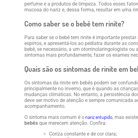
perfume e a produtos de limpeza. Todos esses fat
mucosa do nariz e, dessa forma, resultar em uma rin
Como saber se o bebê tem rinite?
Para saber se o bebê tem rinite é importante presta
espirros, e apresentá-los ao pediatra durante as co
bebê, se necessário, a um otorrinolaringologista ou a
sintomas mais profundamente, fazer os exames nece
Quais são os sintomas de rinite em b
Os sintomas da rinite em bebês podem ser confund
principalmente no inverno, que é quando as crianç
mudanças climáticas. No entanto, a persistência do
deve ser motivo de atenção e sempre comunicada ao
acompanhamento.
nariz entupido
O sintoma mais comum é o
, mas exist
bebês
que merecem atenção. Confira:
Coriza constante e de cor clara;