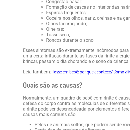
Congestão nasal;
Formação de cascas no interior das nari
Espirros frequentes;
Coceira nos olhos, nariz, orelhas e na ga
Olhos lacrimejando;
Olheiras;
Tosse seca;
Roncos durante o sono.
Esses sintomas são extremamente incômodos para a
uma certa irritação durante as fases da rinite alérg
brincar, passam o dia chorando e o sono da crianç
Tosse em bebê: por que acontece? Como aliv
Leia também:
Quais são as causas?
Normalmente, um quadro de bebê com rinite é caus
defesa do corpo contra as moléculas de diferentes s
a rinite pode ser desencadeada por elementos difer
causas mais comuns são:
Pelos de animais soltos, que podem ser de roe