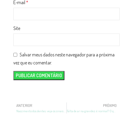
E-mail
*
Site
Salvar meus dados neste navegador para a próxima
vez que eu comentar.
ANTERIOR
PRÓXIMO
Nascimento dos dentes: veja os sinais do início dessa fase
Falta de ar na gravidez: é normal? O que fazer?