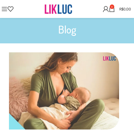
0
R$
0,00
Blog