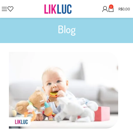
0
R$
0,00
Blog