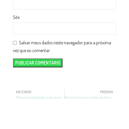
Site
Salvar meus dados neste navegador para a próxima
vez que eu comentar.
ANTERIOR
PRÓXIMO
29 semanas de gestação: saiba como está o seu bebê
Banho de chuveiro no bebê: benefícios, como dar e mais