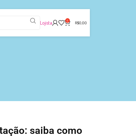
0
Lojista
R$
0,00
tação: saiba como