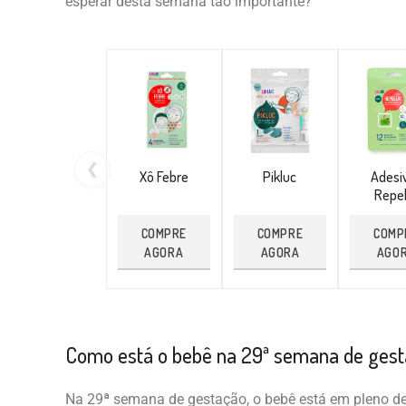
esperar desta semana tão importante?
❮
Xô Febre
Pikluc
Adesi
Repel
COMPRE
COMPRE
COMP
AGORA
AGORA
AGO
Como está o bebê na 29ª semana de ges
Na 29ª semana de gestação, o bebê está em pleno des