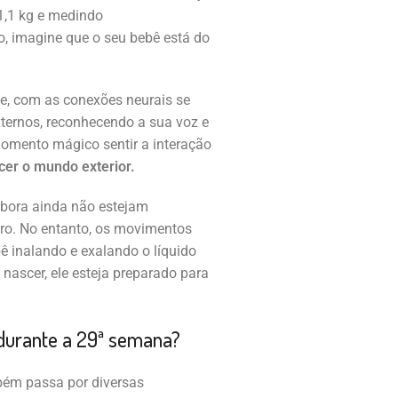
1,1 kg e medindo
o, imagine que o seu bebê está do
e, com as conexões neurais se
xternos, reconhecendo a sua voz e
omento mágico sentir a interação
cer o mundo exterior.
bora ainda não estejam
ero. No entanto, os movimentos
ê inalando e exalando o líquido
 nascer, ele esteja preparado para
durante a 29ª semana?
bém passa por diversas