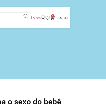
0
Lojista
R$
0,00
ba o sexo do bebê