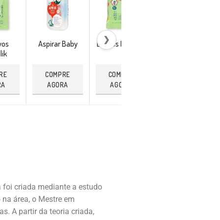
❯
vos
Aspirar Baby
Lenços Repellik
Pulseira
lik
Citronela
RE
COMPRE
COMPRE
COMPRE
RA
AGORA
AGORA
AGORA
 foi criada mediante a estudo
 na área, o Mestre em
 A partir da teoria criada,