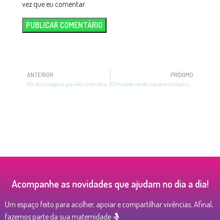
vez que eu comentar.
ANTERIOR
PRÓXIMO
Dor do umbigo na gravidez: entenda as causas e o que fazer
13 brincadeiras de rua para crianças: confira as melhores!
Acompanhe as novidades que ajudam no dia a dia!
Um espaço feito para acolher, apoiar e compartilhar vivências. Afinal,
fazemos parte da sua maternidade 🤱