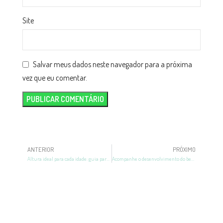
Site
Salvar meus dados neste navegador para a próxima
vez que eu comentar.
ANTERIOR
PRÓXIMO
Altura ideal para cada idade: guia para acompanhar o crescimento
Acompanhe o desenvolvimento do bebê na 12ª semana da gestação