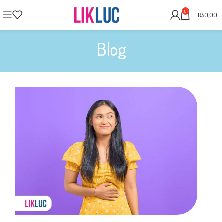
0
R$
0,00
Blog