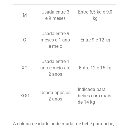
Usada entre 3
Entre 6,5 kg e 9,0
M
e 9 meses
kg
Usada entre 9
G
meses e 1 ano
Entre 9 e 12 kg
e meio
Usada entre 1
XG
ano e meio até
Entre 12 e 15 kg
2 anos
Indicada para
Usada após os
XGG
bebês com mais
2 anos
de 14 kg
A coluna de idade pode mudar de bebê para bebê,