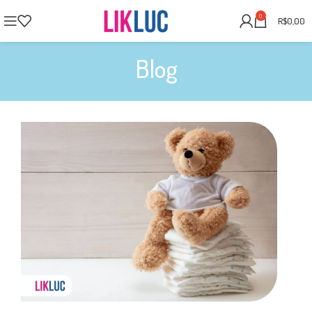
0
R$
0,00
Blog