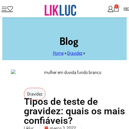
0
R$
Blog
Home
»
Gravidez
»
Gravidez
Tipos de teste de
gravidez: quais os mais
confiáveis?
Likluc
março 3, 2022