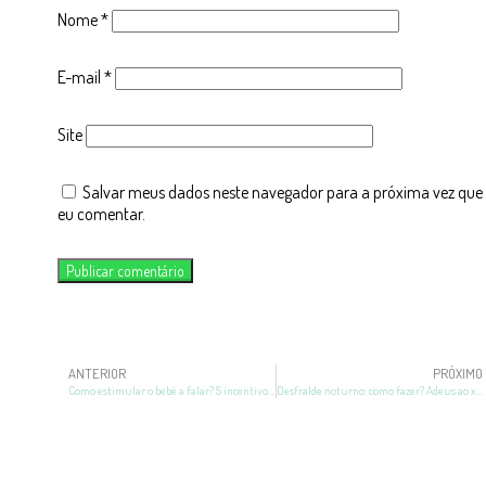
Nome
*
E-mail
*
Site
Salvar meus dados neste navegador para a próxima vez que
eu comentar.
ANTERIOR
PRÓXIMO
Como estimular o bebê a falar? 5 incentivos à fala infantil!
Desfralde noturno: como fazer? Adeus ao xixi na cama!