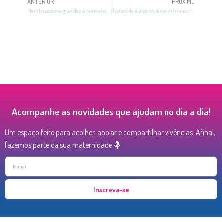
ANTERIOR
PRÓXIMO
Menstruação na gravidez: é normal ou não? Entenda!
9 sinais de alerta no terceiro trimestre da gravidez!
Acompanhe as novidades que ajudam no dia a dia!
Um espaço feito para acolher, apoiar e compartilhar vivências. Afinal,
fazemos parte da sua maternidade 🤱
Inscreva-se