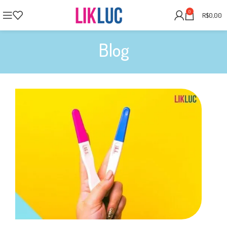
0
R$
0,00
Blog