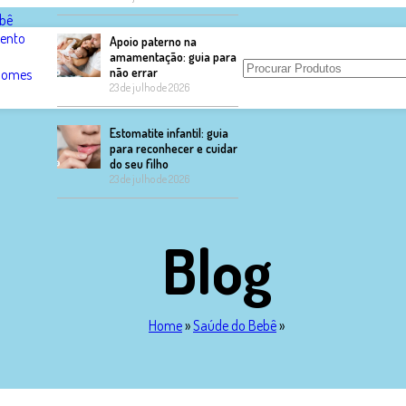
bê
ento
Apoio paterno na
amamentação: guia para
não errar
 Nomes
23 de julho de 2026
Estomatite infantil: guia
para reconhecer e cuidar
do seu filho
23 de julho de 2026
Blog
Home
»
Saúde do Bebê
»