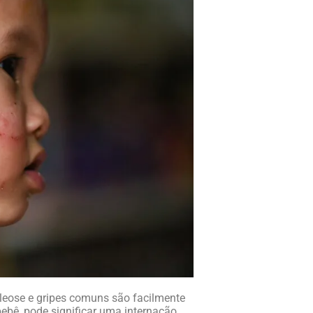
leose e gripes comuns são facilmente
bebê, pode significar uma internação