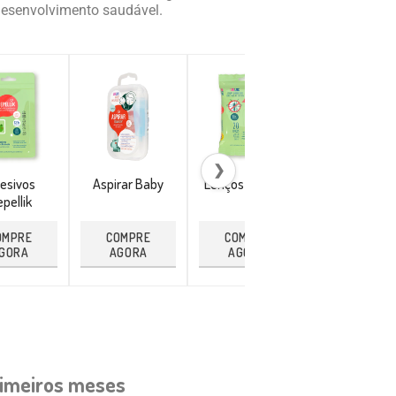
 desenvolvimento saudável.
❯
esivos
Aspirar Baby
Lenços Repellik
Pulseira
pellik
Citronela
OMPRE
COMPRE
COMPRE
COMPRE
GORA
AGORA
AGORA
AGORA
rimeiros meses