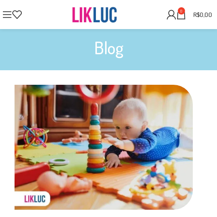
0
R$
0,00
Blog