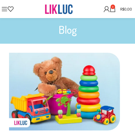
0
R$
0,00
Blog