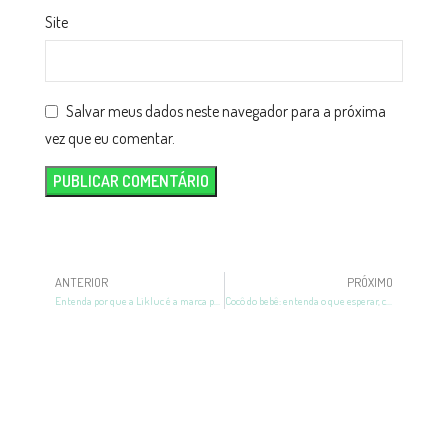
Site
Salvar meus dados neste navegador para a próxima
vez que eu comentar.
ANTERIOR
PRÓXIMO
Entenda por que a Likluc é a marca preferida das mamães
Cocô do bebê: entenda o que esperar, cores e frequência