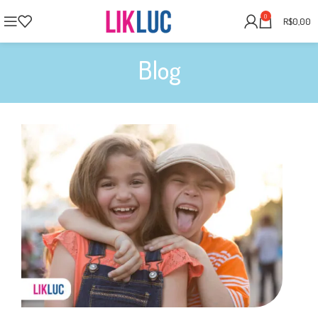
0
R$
0,00
Blog