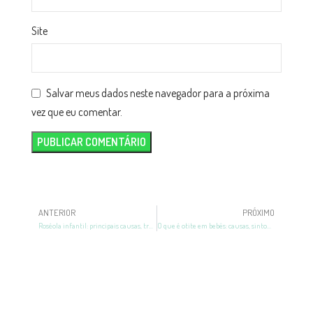
Site
Salvar meus dados neste navegador para a próxima
vez que eu comentar.
ANTERIOR
PRÓXIMO
Roséola infantil: principais causas, tratamentos e mais
O que é otite em bebês: causas, sintomas, tratamentos e mais