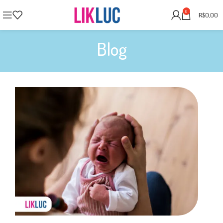
0
R$
0,00
Blog