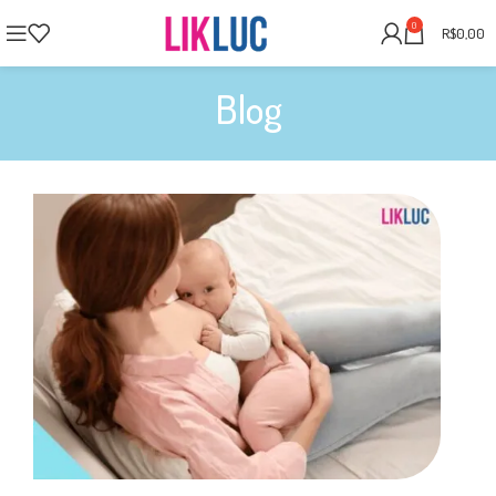
0
R$
0,00
Blog