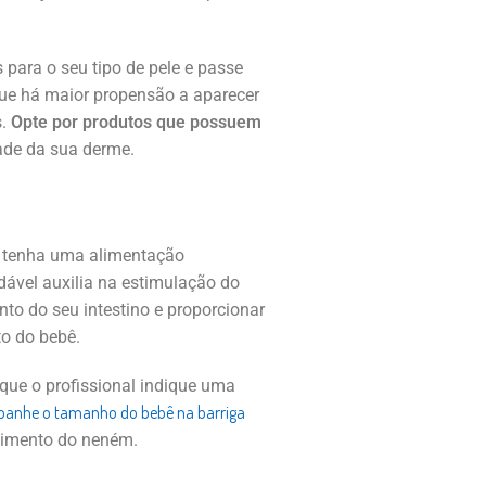
s para o seu tipo de pele e passe
que há maior propensão a aparecer
s.
Opte por produtos que possuem
dade da sua derme.
z, tenha uma alimentação
dável auxilia na estimulação do
to do seu intestino e proporcionar
to do bebê.
 que o profissional indique uma
anhe o tamanho do bebê na barriga
vimento do neném.