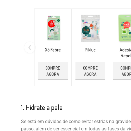
❮
Xô Febre
Pikluc
Adesi
Repel
COMPRE
COMPRE
COMP
AGORA
AGORA
AGO
1. Hidrate a pele
Se está em dúvidas de como evitar estrias na gravidez
passo, além de ser essencial em todas as fases da vi