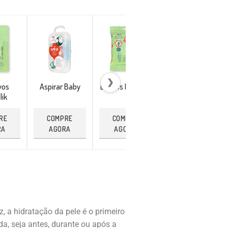
❯
vos
Aspirar Baby
Lenços Repellik
Pulseira
lik
Citronela
RE
COMPRE
COMPRE
COMPRE
RA
AGORA
AGORA
AGORA
, a hidratação da pele é o primeiro
da, seja antes, durante ou após a