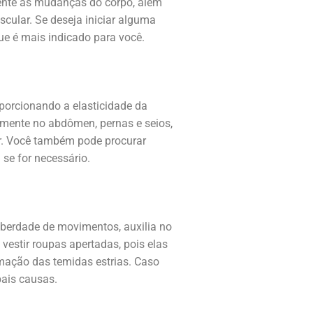
mente às mudanças do corpo, além
scular. Se deseja iniciar alguma
ue é mais indicado para você.
porcionando a elasticidade da
iamente no abdômen, pernas e seios,
ar. Você também pode procurar
 se for necessário.
liberdade de movimentos, auxilia no
vestir roupas apertadas, pois elas
mação das temidas estrias. Caso
pais causas.