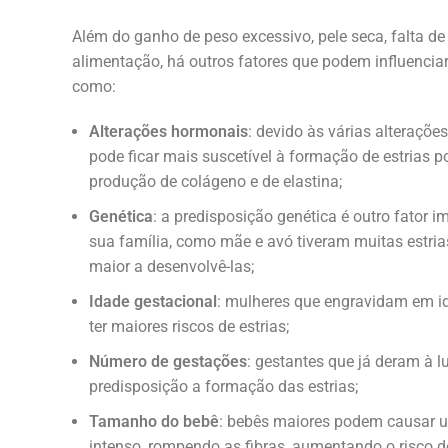
Além do ganho de peso excessivo, pele seca, falta d
alimentação, há outros fatores que podem influenciar
como:
Alterações hormonais
: devido às várias alteraçõe
pode ficar mais suscetível à formação de estrias 
produção de colágeno e de elastina;
Genética
: a predisposição genética é outro fator 
sua família, como mãe e avó tiveram muitas estria
maior a desenvolvê-las;
Idade gestacional
: mulheres que engravidam em 
ter maiores riscos de estrias;
Número de gestações
: gestantes que já deram à l
predisposição a formação das estrias;
Tamanho do bebê
: bebês maiores podem causar u
intenso, rompendo as fibras, aumentando o risco de