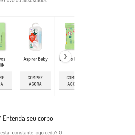
e novo ou assustador.
❯
vos
Aspirar Baby
Lenços Repellik
Pulseira
lik
Citronela
RE
COMPRE
COMPRE
COMPRE
RA
AGORA
AGORA
AGORA
? Entenda seu corpo
-estar constante logo cedo? O