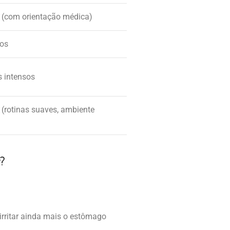
 (com orientação médica)
ios
s intensos
(rotinas suaves, ambiente
r?
 irritar ainda mais o estômago