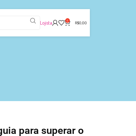
0
Lojista
R$
0,00
guia para superar o