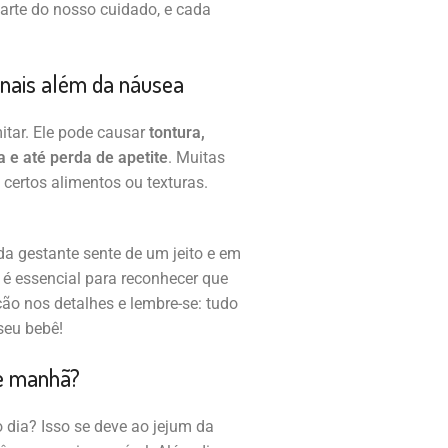
parte do nosso cuidado, e cada
inais além da náusea
tar. Ele pode causar
tontura,
 e até perda de apetite
. Muitas
ertos alimentos ou texturas.
da gestante sente de um jeito e em
 é essencial para reconhecer que
ão nos detalhes e lembre-se: tudo
seu bebê!
de manhã?
o dia? Isso se deve ao jejum da