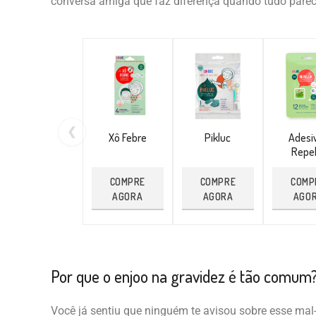
conversa amiga que faz diferença quando tudo parec
❮
Xô Febre
Pikluc
Adesi
Repel
COMPRE
COMPRE
COMP
AGORA
AGORA
AGO
Por que o enjoo na gravidez é tão comum
Você já sentiu que ninguém te avisou sobre esse mal