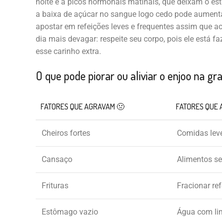
noite e a picos hormonais matinais, que deixam o es
a baixa de açúcar no sangue logo cedo pode aumentar
apostar em refeições leves e frequentes assim que a
dia mais devagar: respeite seu corpo, pois ele está 
esse carinho extra.
O que pode piorar ou aliviar o enjoo na gr
FATORES QUE AGRAVAM 🤢
FATORES QUE 
Cheiros fortes
Comidas lev
Cansaço
Alimentos se
Frituras
Fracionar re
Estômago vazio
Água com li