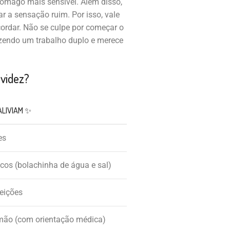
tômago mais sensível. Além disso,
 a sensação ruim. Por isso, vale
cordar. Não se culpe por começar o
fazendo um trabalho duplo e merece
avidez?
ALIVIAM ✨
es
cos (bolachinha de água e sal)
feições
mão (com orientação médica)