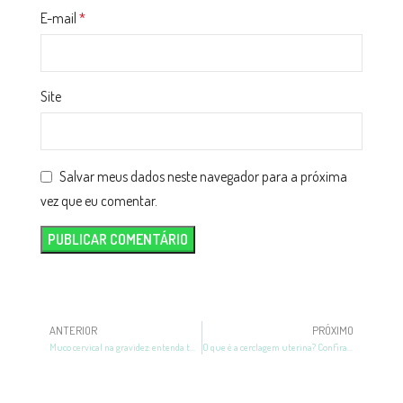
E-mail
*
Site
Salvar meus dados neste navegador para a próxima
vez que eu comentar.
ANTERIOR
PRÓXIMO
Muco cervical na gravidez: entenda tudo sobre o tema!
O que é a cerclagem uterina? Confira o guia completo sobre o assunto