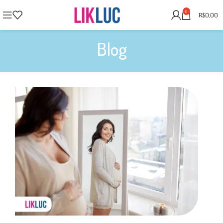
0
R$
0,00
Blog