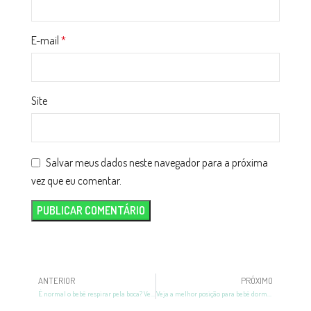
E-mail
*
Site
Salvar meus dados neste navegador para a próxima
vez que eu comentar.
ANTERIOR
PRÓXIMO
É normal o bebê respirar pela boca? Veja as causas!
Veja a melhor posição para bebê dormir com nariz entupido