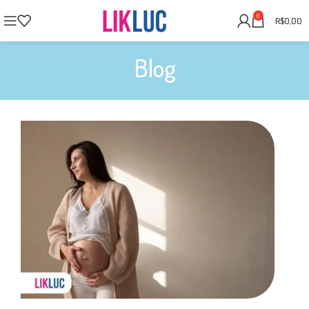
0
R$
0,00
Blog