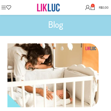
0
R$
0,00
Blog