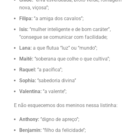
nova, viçosa’’;
Filipa:
‘’a amiga dos cavalos’’;
Isis:
‘’mulher inteligente e de bom caráter”,
‘’consegue se comunicar com facilidade;
Lana:
a que flutua ‘’luz’’ ou ‘’mundo’’;
Maitê:
‘’soberana que colhe o que cultiva’’;
Raquel:
‘’a pacífica’’;
Sophia:
‘’sabedoria divina’’
Valentina:
‘’a valente’’;
E não esquecemos dos meninos nessa listinha:
Anthony:
‘’digno de apreço’’;
Benjamin:
‘’filho da felicidade’’;