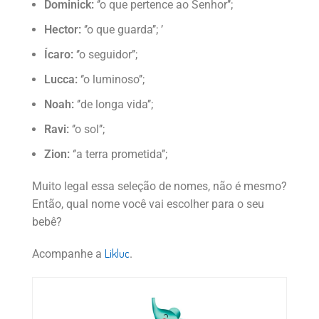
Dominick:
‘’o que pertence ao Senhor’’;
Hector:
‘’o que guarda’’; ’
Ícaro:
‘’o seguidor’’;
Lucca:
‘’o luminoso’’;
Noah:
‘’de longa vida’’;
Ravi:
‘’o sol’’;
Zion:
‘’a terra prometida’’;
Muito legal essa seleção de nomes, não é mesmo?
Então, qual nome você vai escolher para o seu
bebê?
Likluc
Acompanhe a
.