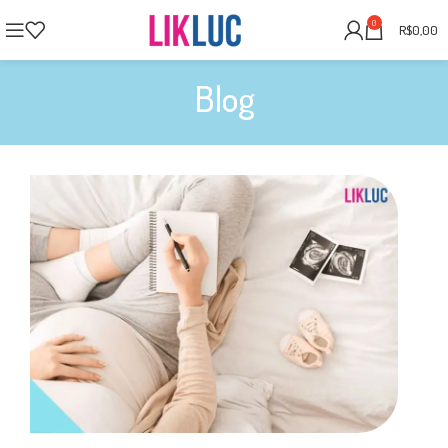
0
R$
0,00
Blog