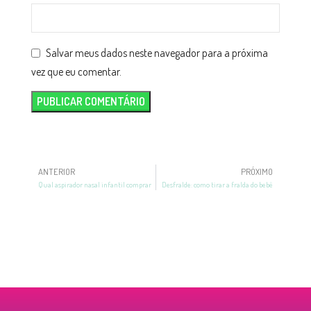
Salvar meus dados neste navegador para a próxima
vez que eu comentar.
ANTERIOR
PRÓXIMO
Qual aspirador nasal infantil comprar
Desfralde: como tirar a fralda do bebê