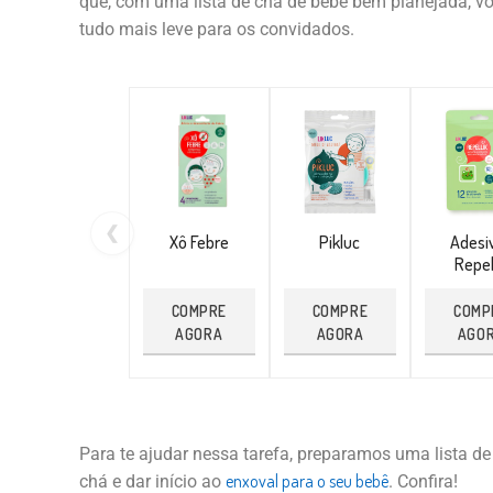
que, com uma lista de chá de bebê bem planejada, voc
tudo mais leve para os convidados.
❮
Xô Febre
Pikluc
Adesi
Repel
COMPRE
COMPRE
COMP
AGORA
AGORA
AGO
Para te ajudar nessa tarefa, preparamos uma lista de
enxoval para o seu bebê
chá e dar início ao
. Confira!