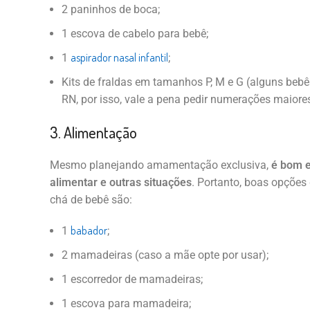
2 paninhos de boca;
1 escova de cabelo para bebê;
aspirador nasal infantil
1
;
Kits de fraldas em tamanhos P, M e G (alguns be
RN, por isso, vale a pena pedir numerações maiore
3. Alimentação
Mesmo planejando amamentação exclusiva,
é bom e
alimentar e outras situações
. Portanto, boas opções 
chá de bebê são:
babador
1
;
2 mamadeiras (caso a mãe opte por usar);
1 escorredor de mamadeiras;
1 escova para mamadeira;