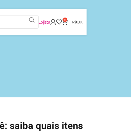
0
Lojista
R$
0,00
ê: saiba quais itens