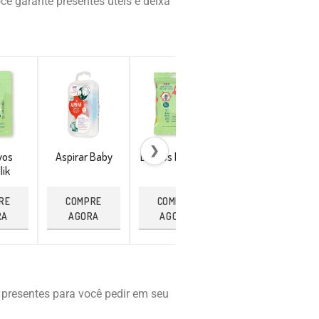
ê garante presentes úteis e deixa
❯
vos
Aspirar Baby
Lenços Repellik
Pulseira
lik
Citronela
RE
COMPRE
COMPRE
COMPRE
RA
AGORA
AGORA
AGORA
 presentes para você pedir em seu