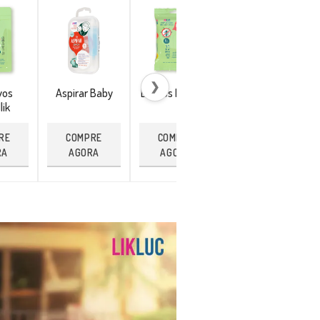
❯
vos
Aspirar Baby
Lenços Repellik
Pulseira
lik
Citronela
RE
COMPRE
COMPRE
COMPRE
RA
AGORA
AGORA
AGORA