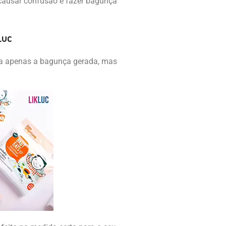
e causar confusão e fazer bagunça
Luc
 a apenas a bagunça gerada, mas