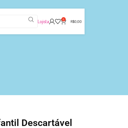
0
Lojista
R$
0,00
antil Descartável