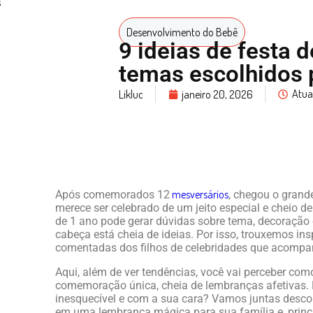
Desenvolvimento do Bebê
9 ideias de festa 
temas escolhidos
Atua
Likluc
janeiro 20, 2026
mesversários
Após comemorados 12
, chegou o grand
merece ser celebrado de um jeito especial e cheio d
de 1 ano pode gerar dúvidas sobre tema, decoração 
cabeça está cheia de ideias. Por isso, trouxemos in
comentadas dos filhos de celebridades que acomp
Aqui, além de ver tendências, você vai perceber com
comemoração única, cheia de lembranças afetivas. 
inesquecível e com a sua cara? Vamos juntas desc
em uma lembrança mágica para sua família e, princ