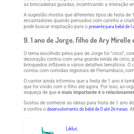
as brincadeiras guiadas, incentivando a interação en
A sugestão mostra que diferentes tipos de festa de 
encantadores quando pensados com carinho e criativ
presente para bebê de 1
pode buscar inspiração para o
9. 1 ano de Jorge, filho de Ary Mirell
O tema escolhido pelos pais de Jorge foi “circo”, com
decoração contou com uma grande tenda de circo, pi
brinquedos infláveis e vários detalhes temáticos. O 
contou com comidas regionais de Pernambuco, com 
O cantor ainda informou que a festa de 1 ano é ta
que foi vivido com o filho até agora. Por isso, ao or
esqueça de que
o mais importante é o relacionam
Gostou de conhecer as ideias para festa de 1 ano d
desenvolvimento do bebê de 0 até 24 meses
e confira o
. A
Likluc