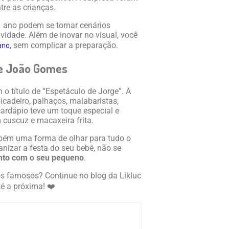
tre as crianças.
1 ano podem se tornar cenários
idade. Além de inovar no visual, você
 ano
, sem complicar a preparação.
e e João Gomes
 o título de “Espetáculo de Jorge”. A
cadeiro, palhaços, malabaristas,
cardápio teve um toque especial e
cuscuz e macaxeira frita.
mbém uma forma de olhar para tudo o
ganizar a festa do seu bebê, não se
ento com o seu pequeno
.
os famosos? Continue no blog da Likluc
té a próxima! ❤️