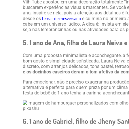
Viih Tube apostou em uma decoração totalmente “in
buscarem experiências visuais marcantes. Se você e
ano, inspire-se nela, pois a atenção aos detalhes 
temas de mesversário
desde os
e culmina no primeiro 
cabe em um universo lúdico. A dica é: invista em e
seja nas lembrancinhas ou nas atividades para os 
5. 1 ano de Ana, filha de Laura Neiva 
Com uma proposta minimalista e aconchegante, a f
bom gosto e simplicidade sofisticada. Laura Neiva e
discreto, com arranjos delicados, tons pastel, terros
e os docinhos caseiros deram o tom afetivo da c
Para emocionar, não é preciso exagerar na produçã
alternativa é perfeita para quem preza por um clima
festa de bebê de 1 ano tenha a carinha aconchegante
6. 1 ano de Gabriel, filho de Jheny Sa