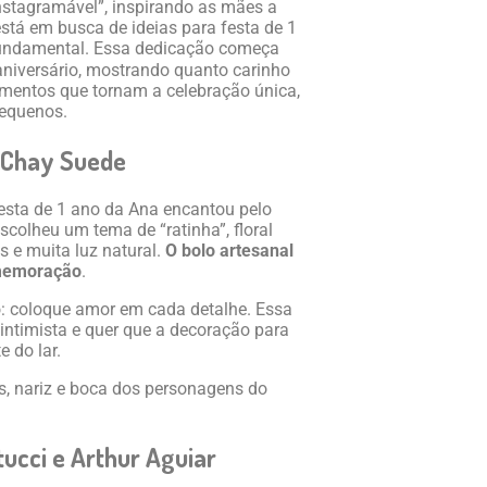
stagramável”, inspirando as mães a
stá em busca de ideias para festa de 1
é fundamental. Essa dedicação começa
aniversário, mostrando quanto carinho
lementos que tornam a celebração única,
pequenos.
e Chay Suede
esta de 1 ano da Ana encantou pelo
scolheu um tema de “ratinha”, floral
os e muita luz natural.
O bolo artesanal
omemoração
.
o: coloque amor em cada detalhe. Essa
 intimista e quer que a decoração para
 do lar.
ntucci e Arthur Aguiar