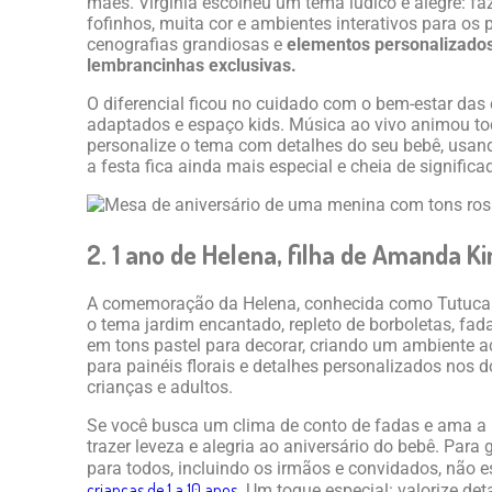
mães. Virgínia escolheu um tema lúdico e alegre: 
fofinhos, muita cor e ambientes interativos para os
cenografias grandiosas e
elementos personalizados
lembrancinhas exclusivas.
O diferencial ficou no cuidado com o bem-estar das
adaptados e espaço kids. Música ao vivo animou tod
personalize o tema com detalhes do seu bebê, usand
a festa fica ainda mais especial e cheia de significa
2. 1 ano de Helena, filha de Amanda 
A comemoração da Helena, conhecida como Tutuca L
o tema jardim encantado, repleto de borboletas, fad
em tons pastel para decorar, criando um ambiente a
para painéis florais e detalhes personalizados nos 
crianças e adultos.
Se você busca um clima de conto de fadas e ama a 
trazer leveza e alegria ao aniversário do bebê. Para
para todos, incluindo os irmãos e convidados, não 
crianças de 1 a 10 anos
. Um toque especial: valorize de