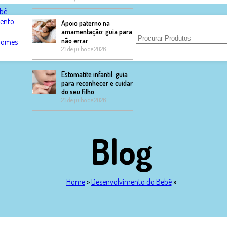
bê
ento
Apoio paterno na
amamentação: guia para
não errar
 Nomes
23 de julho de 2026
Estomatite infantil: guia
para reconhecer e cuidar
do seu filho
23 de julho de 2026
Blog
Home
»
Desenvolvimento do Bebê
»