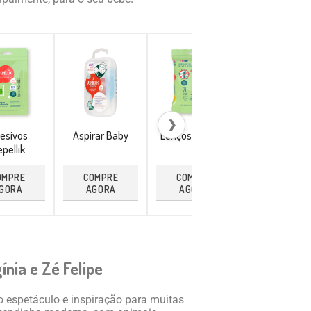
❯
esivos
Aspirar Baby
Lenços Repellik
Pulseira
pellik
Citronela
OMPRE
COMPRE
COMPRE
COMPRE
GORA
AGORA
AGORA
AGORA
gínia e Zé Felipe
o espetáculo e inspiração para muitas