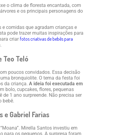
ouxe o clima de floresta encantada, com
árvores e os principais personagens do
s e comidas que agradam crianças e
esta pode trazer muitas inspirações para
fotos criativas de bebês para
ara criar
.
 e Teo Teló
 com poucos convidados. Essa decisão
 uma bronquiolite. O tema da festa foi
s da criança.
A ideia foi executada em
om bolo, cupcakes, flores, pequenas
ê de 1 ano surpreende. Não precisa ser
o bebê.
s e Gabriel Farias
 “Moana”. Mirella Santos investiu em
são para os pequenos. A surpresa foram