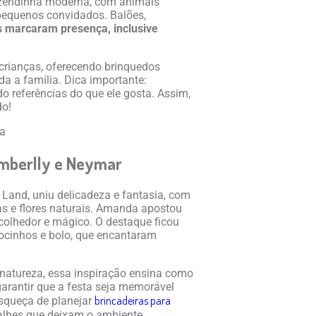
fazendinha moderna, com animais
 pequenos convidados. Balões,
 marcaram presença, inclusive
 crianças, oferecendo brinquedos
a a família. Dica importante:
o referências do que ele gosta. Assim,
do!
Kimberlly e Neymar
and, uniu delicadeza e fantasia, com
as e flores naturais. Amanda apostou
colhedor e mágico. O destaque ficou
docinhos e bolo, que encantaram
natureza, essa inspiração ensina como
 garantir que a festa seja memorável
brincadeiras para
esqueça de planejar
talhes que deixam o ambiente