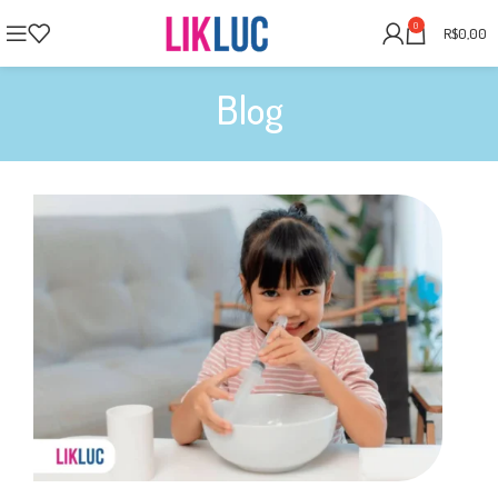
0
R$
0,00
Blog