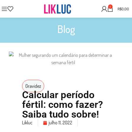
0
R$
0,00
Blog
Gravidez
Calcular período
fértil: como fazer?
Saiba tudo sobre!
Likluc
julho 11, 2022