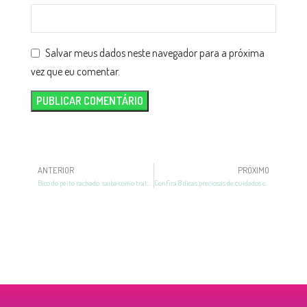
Salvar meus dados neste navegador para a próxima
vez que eu comentar.
ANTERIOR
PRÓXIMO
Bico do peito rachado: saiba como tratar e evitar
Confira 8 dicas preciosas de cuidados com a mama na amamentação