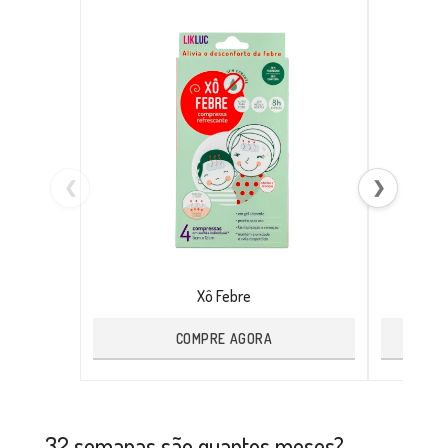
❮
❯
Xô Febre
COMPRE AGORA
32 semanas são quantos meses?