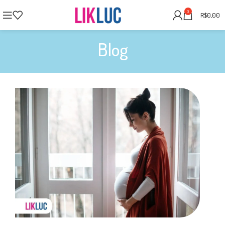
0
R$
0,00
Blog