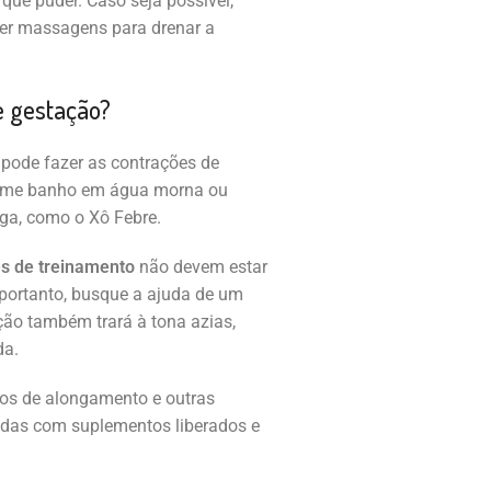
que puder. Caso seja possível,
zer massagens para drenar a
e gestação?
pode fazer as contrações de
, tome banho em água morna ou
ga, como o Xô Febre.
s de treinamento
não devem estar
ortanto, busque a ajuda de um
ção também trará à tona azias,
da.
ios de alongamento e outras
tidas com suplementos liberados e