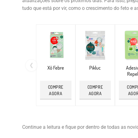
atualizações sobre os próximos dias. Para isso, pre
tudo que está por vir, como o crescimento do feto e
❮
Xô Febre
Pikluc
Adesi
Repel
COMPRE
COMPRE
COMP
AGORA
AGORA
AGO
Continue a leitura e fique por dentro de todas as novi