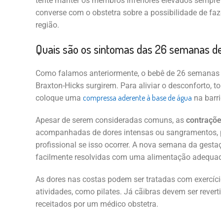
tente manter os membros inferiores elevados sempre 
converse com o obstetra sobre a possibilidade de fa
região.
Quais são os sintomas das 26 semanas d
Como falamos anteriormente, o bebê de 26 semanas 
Braxton-Hicks surgirem. Para aliviar o desconforto
compressa aderente à base de água
coloque uma
na barri
Apesar de serem consideradas comuns, as
contraçõe
acompanhadas de dores intensas ou sangramentos, p
profissional se isso ocorrer. A nova semana da gesta
facilmente resolvidas com uma alimentação adequa
As dores nas costas podem ser tratadas com exercíc
atividades, como pilates. Já cãibras devem ser rever
receitados por um médico obstetra.