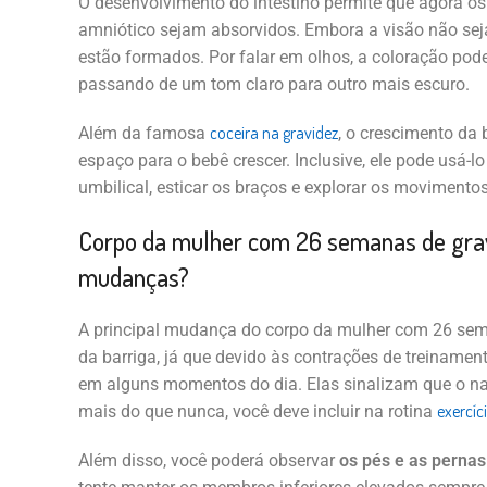
O desenvolvimento do intestino permite que agora os 
amniótico sejam absorvidos. Embora a visão não seja
estão formados. Por falar em olhos, a coloração po
passando de um tom claro para outro mais escuro.
coceira na gravidez
Além da famosa
, o crescimento da 
espaço para o bebê crescer. Inclusive, ele pode usá-l
umbilical, esticar os braços e explorar os movimento
Corpo da mulher com 26 semanas de gravi
mudanças?
A principal mudança do corpo da mulher com 26 sema
da barriga, já que devido às contrações de treinamento
em alguns momentos do dia. Elas sinalizam que o na
exercíci
mais do que nunca, você deve incluir na rotina
Além disso, você poderá observar
os pés e as pernas