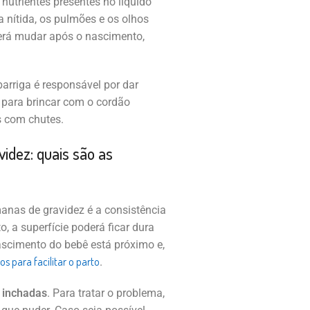
nutrientes presentes no líquido
 nítida, os pulmões e os olhos
derá mudar após o nascimento,
barriga é responsável por dar
o para brincar com o cordão
s com chutes.
dez: quais são as
nas de gravidez é a consistência
, a superfície poderá ficar dura
scimento do bebê está próximo e,
os para facilitar o parto
.
 inchadas
. Para tratar o problema,