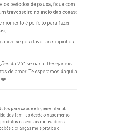
e os períodos de pausa, fique com
 um travesseiro no meio das coxas
;
 momento é perfeito para fazer
as;
ganize-se para lavar as roupinhas
ações da 26ª semana. Desejamos
letos de amor. Te esperamos daqui a
 ❤️
utos para saúde e higiene infantil.
ida das famílias desde o nascimento
produtos essenciais e inovadores
bebês e crianças mais prática e