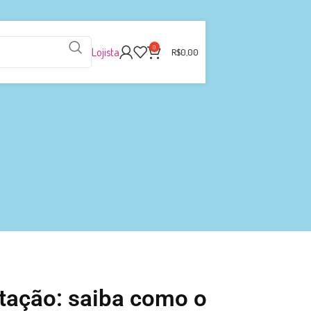
0
Lojista
R$
0,00
tação: saiba como o