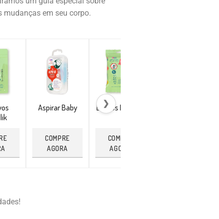
paramos um guia especial sobre
 as mudanças em seu corpo.
❯
vos
Aspirar Baby
Lenços Repellik
Pulseira
lik
Citronela
RE
COMPRE
COMPRE
COMPRE
RA
AGORA
AGORA
AGORA
dades!