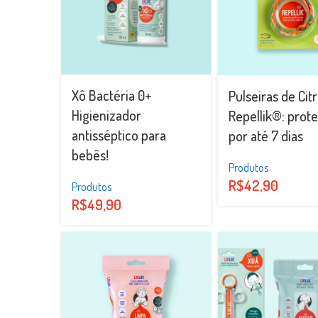
Xô Bactéria 0+
Pulseiras de Cit
Higienizador
Repellik®: prot
antisséptico para
por até 7 dias
bebês!
Produtos
R$
42,90
Produtos
R$
49,90