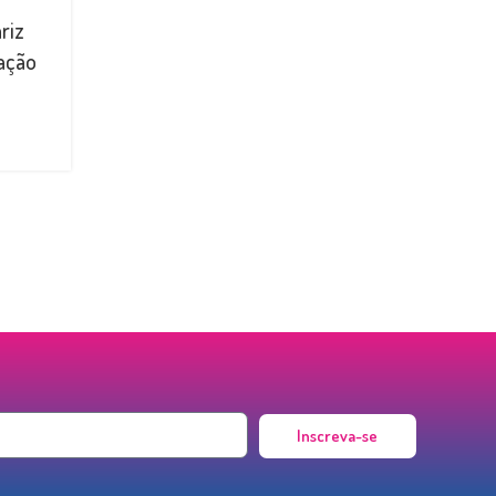
riz
tação
Inscreva-se