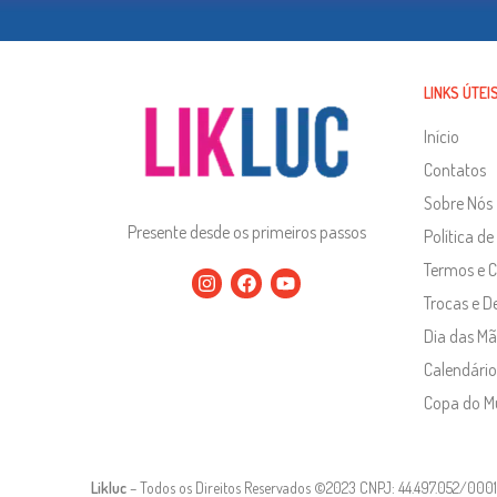
LINKS ÚTEI
Início
Contatos
Sobre Nós
Presente desde os primeiros passos
Política de
Termos e 
Trocas e D
Dia das Mã
Calendário
Copa do 
Likluc
– Todos os Direitos Reservados ©2023 CNPJ: 44.497.052/000