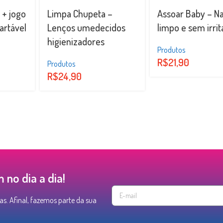
+ jogo
Limpa Chupeta –
Assoar Baby – Na
artável
Lenços umedecidos
limpo e sem irri
higienizadores
Produtos
R$
21,90
Produtos
R$
24,90
no dia a dia!
as. Afinal, fazemos parte da sua