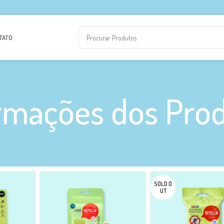
TATO
rmações dos Pro
SOLD O
UT