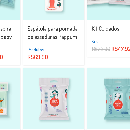
Aspirar
Espátula para pomada
Kit Cuidados
 Baby
de assaduras Pappum
Kits
R$
72,90
R$
47,9
Produtos
90
R$
69,90