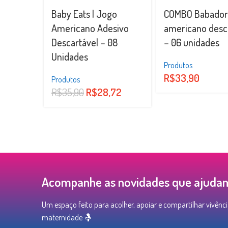
Baby Eats | Jogo
COMBO Babador 
Americano Adesivo
americano desc
Descartável – 08
– 06 unidades
Unidades
Produtos
R$
33,90
Produtos
R$
35,90
R$
28,72
Acompanhe as novidades que ajudam 
Um espaço feito para acolher, apoiar e compartilhar vivênci
maternidade 🤱