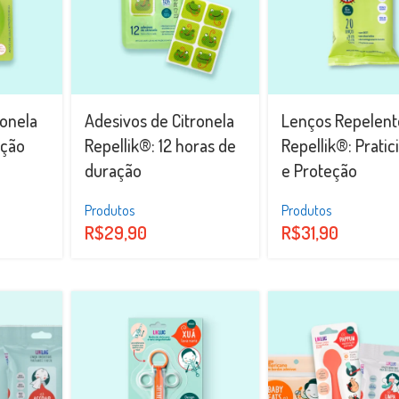
ronela
Adesivos de Citronela
Lenços Repelent
eção
Repellik®: 12 horas de
Repellik®: Prati
duração
e Proteção
Produtos
Produtos
R$
29,90
R$
31,90