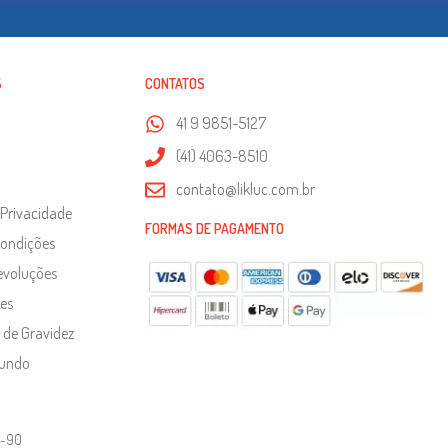
S
CONTATOS
41 9 9851-5127
(41) 4063-8510
contato@likluc.com.br
 Privacidade
FORMAS DE PAGAMENTO
Condições
evoluções
es
 de Gravidez
Mundo
1-90