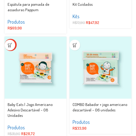
Espátula para pomada de
Kit Cuidados
assaduras Pappum
Kits
Produtos
R$
72,90
R$
47,92
R$
69,90
-20%
Baby Eats | Jogo Americano
COMBO Babador + jogo americano
Adesivo Descartável – 08
descartável – 06 unidades
Unidades
Produtos
Produtos
R$
33,90
R$
35,90
R$
28,72