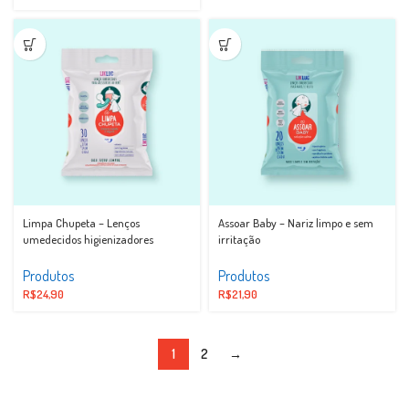
Limpa Chupeta – Lenços
Assoar Baby – Nariz limpo e sem
umedecidos higienizadores
irritação
Produtos
Produtos
R$
24,90
R$
21,90
1
2
→