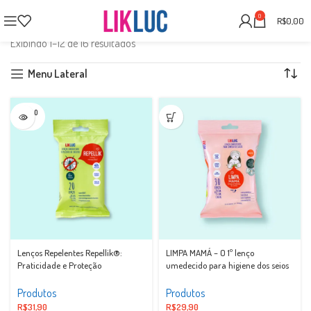
Entregas feitas no Brasil
0
R$
0,00
Início
Classes de entrega do produto
Entrega Nacional
Exibindo 1–12 de 16 resultados
Menu Lateral
SOLD O
UT
Lenços Repelentes Repellik®:
LIMPA MAMÁ – O 1º lenço
Praticidade e Proteção
umedecido para higiene dos seios
Produtos
Produtos
R$
31,90
R$
29,90