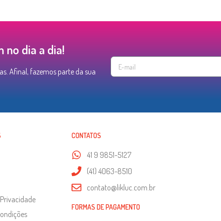
no dia a dia!
as. Afinal, fazemos parte da sua
S
CONTATOS
41 9 9851-5127
(41) 4063-8510
contato@likluc.com.br
 Privacidade
FORMAS DE PAGAMENTO
Condições