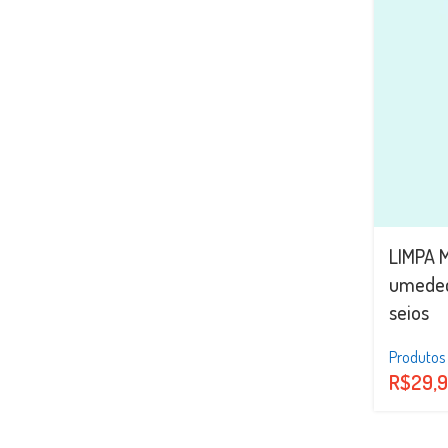
LIMPA M
umedec
seios
Produtos
R$
29,