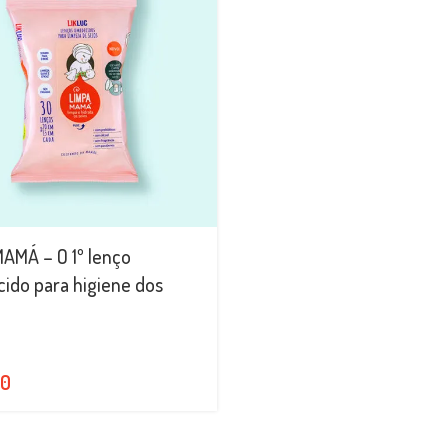
AMÁ – O 1º lenço
ido para higiene dos
90