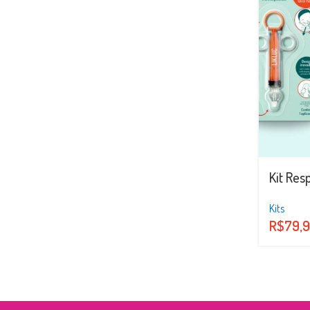
Kit Res
Kits
R$
79,