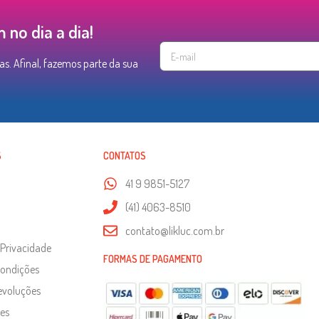
no dia a dia!
as. Afinal, fazemos parte da sua
S
CONTATOS
41 9 9851-5127
(41) 4063-8510
contato@likluc.com.br
 Privacidade
FORMAS DE PAGAMENTO
Condições
evoluções
es