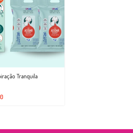
piração Tranquila
90