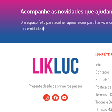
Acompanhe as novidades que ajudam 
Um espaço feito para acolher, apoiar e compartilhar vivênci
maternidade 🤱
LINKS ÚTEI
Início
Contatos
Sobre Nós
Presente desde os primeiros passos
Política de
Termos e 
Trocas e D
Dia das Mã