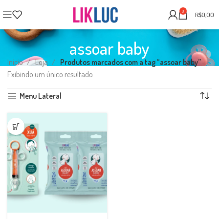
0
R$
0,00
assoar baby
Início
Loja
Produtos marcados com a tag “assoar baby”
Exibindo um único resultado
Menu Lateral