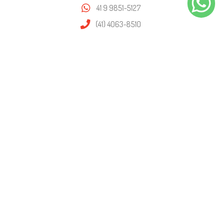
41 9 9851-5127
(41) 4063-8510
contato@likluc.com.br
FORMAS DE PAGAMENTO
SEGURANÇA