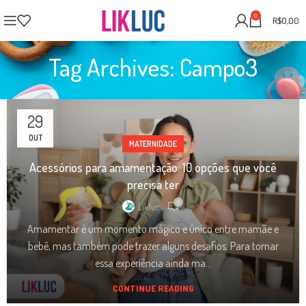
0
R$
0,00
Tag Archives: Campo3
29
OUT
MATERNIDADE
Acessórios para amamentação: 10 opções que você
precisa ter
0
Likluc
Amamentar é um momento mágico e único entre mamãe e
bebê, mas também pode trazer alguns desafios. Para tornar
essa experiência ainda ma...
CONTINUE READING