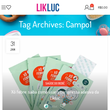
0
R$
0,00
Tag Archives: Campo1
31
JAN
SAÚDE DO BEBÊ
Xô febre: saiba como usar a compressa adesiva da
Likluc
1
Likluc